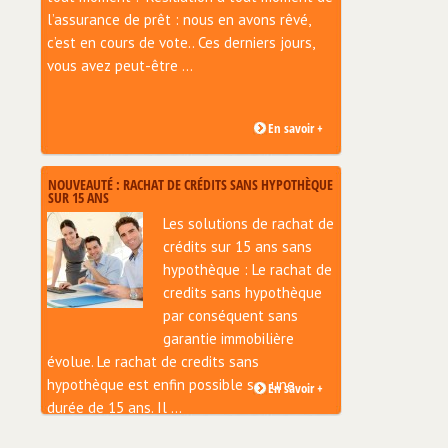
l’assurance de prêt : nous en avons rêvé,
c’est en cours de vote.. Ces derniers jours,
vous avez peut-être ...
En savoir +
NOUVEAUTÉ : RACHAT DE CRÉDITS SANS HYPOTHÈQUE
SUR 15 ANS
Les solutions de rachat de
crédits sur 15 ans sans
hypothèque : Le rachat de
credits sans hypothèque
par conséquent sans
garantie immobilière
évolue. Le rachat de credits sans
hypothèque est enfin possible sur une
En savoir +
durée de 15 ans. Il ...