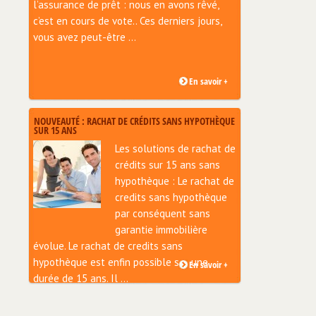
l’assurance de prêt : nous en avons rêvé,
c’est en cours de vote.. Ces derniers jours,
vous avez peut-être ...
En savoir +
NOUVEAUTÉ : RACHAT DE CRÉDITS SANS HYPOTHÈQUE
SUR 15 ANS
Les solutions de rachat de
crédits sur 15 ans sans
hypothèque : Le rachat de
credits sans hypothèque
par conséquent sans
garantie immobilière
évolue. Le rachat de credits sans
hypothèque est enfin possible sur une
En savoir +
durée de 15 ans. Il ...