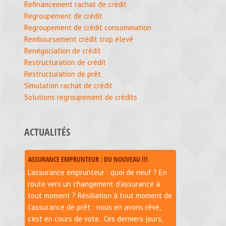
Refinancement rachat de crédit
Regroupement de crédit
Regroupement de crédit consommation
Remboursement crédit trop élevé
Renégociation de crédit
Restructuration de crédit
Restructuration de prêt
Simulation rachat de crédit
Solutions regroupement de crédits
ACTUALITÉS
ASSURANCE EMPRUNTEUR : DU NOUVEAU !!!
L’assurance emprunteur : quoi de neuf ? En
route vers un changement d’assurance à
tout moment ? Résiliation à tout moment de
l’assurance de prêt : nous en avons rêvé,
c’est en cours de vote.. Ces derniers jours,