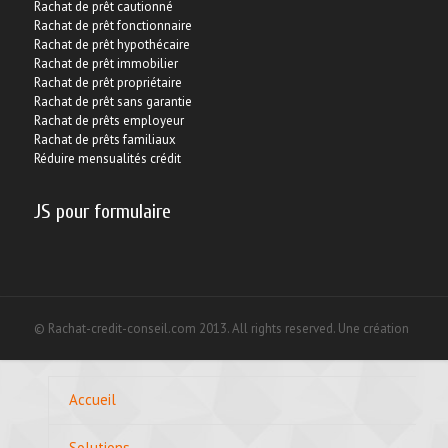
Rachat de prêt cautionné
Rachat de trésorerie
Rachat de prêt fonctionnaire
Refinancement de crédit
Rachat de prêt hypothécaire
Rachat de prêt immobilier
Refinancement de crédit consommation
Rachat de prêt propriétaire
Refinancement de dettes
Rachat de prêt sans garantie
Refinancement hypothécaire
Rachat de prêts employeur
Refinancement rachat de crédit
Rachat de prêts familiaux
Regroupement de crédit
Réduire mensualités crédit
Regroupement de crédit consommation
Remboursement crédit trop élevé
JS pour formulaire
Renégociation de crédit
Restructuration de crédit
Restructuration de prêt
Simulation rachat de crédit
Solutions regroupement de crédits
© Rachat-credit-conseil.com 2013. All rights reserved. Une création
Accueil
Solutions