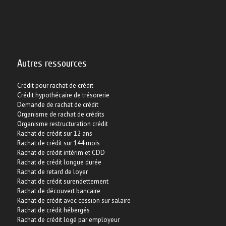
credits sans hypothèque
par conséquent sans
garantie immobilière
évolue. Le rachat de credits sans
hypothèque est enfin possible sur une
En savoir +
Autres ressources
durée de 15 ans. Il ...
Crédit pour rachat de crédit
Crédit hypothécaire de trésorerie
Liens utiles
Demande de rachat de crédit
Organisme de rachat de crédits
Adhérent AFIB
Organisme restructuration crédit
Alléger mensualités de crédit
Rachat de crédit sur 12 ans
Rachat de crédit sur 144 mois
Banque rachat de crédit
Rachat de crédit intérim et CDD
Conseil rachat de crédit
Rachat de crédit longue durée
Courtier intermédiaire en opérations bancaires
Rachat de retard de loyer
Courtier rachat de crédit
Rachat de crédit surendettement
Demande rachat de prêt en ligne
Rachat de découvert bancaire
Rachat de crédit avec cession sur salaire
Deuxième rachat de crédit
Rachat de crédit hébergés
Diminuer mensualités prêt
Rachat de crédit logé par employeur
Intermédiaire en opérations de banque