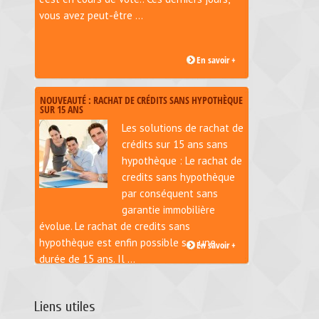
vous avez peut-être ...
En savoir +
NOUVEAUTÉ : RACHAT DE CRÉDITS SANS HYPOTHÈQUE
SUR 15 ANS
Les solutions de rachat de
crédits sur 15 ans sans
hypothèque : Le rachat de
credits sans hypothèque
par conséquent sans
garantie immobilière
évolue. Le rachat de credits sans
hypothèque est enfin possible sur une
En savoir +
durée de 15 ans. Il ...
Liens utiles