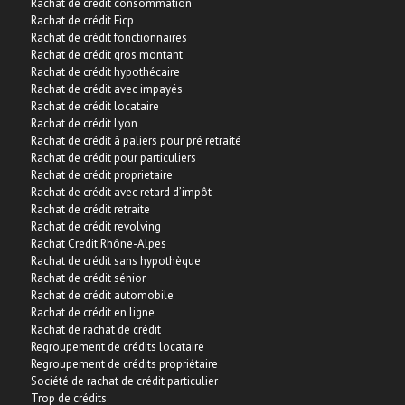
Rachat de crédit consommation
Rachat de crédit Ficp
ACTUALITÉS
Rachat de crédit fonctionnaires
Rachat de crédit gros montant
Rachat de crédit hypothécaire
ASSURANCE EMPRUNTEUR : DU NOUVEAU !!!
Rachat de crédit avec impayés
L’assurance emprunteur : quoi de neuf ? En
Rachat de crédit locataire
Rachat de crédit Lyon
route vers un changement d’assurance à
Rachat de crédit à paliers pour pré retraité
tout moment ? Résiliation à tout moment de
Rachat de crédit pour particuliers
l’assurance de prêt : nous en avons rêvé,
Rachat de crédit proprietaire
c’est en cours de vote.. Ces derniers jours,
Rachat de crédit avec retard d’impôt
vous avez peut-être ...
Rachat de crédit retraite
Rachat de crédit revolving
Rachat Credit Rhône-Alpes
Rachat de crédit sans hypothèque
En savoir +
Rachat de crédit sénior
Rachat de crédit automobile
Rachat de crédit en ligne
NOUVEAUTÉ : RACHAT DE CRÉDITS SANS HYPOTHÈQUE
SUR 15 ANS
Rachat de rachat de crédit
Regroupement de crédits locataire
Les solutions de rachat de
Regroupement de crédits propriétaire
crédits sur 15 ans sans
Société de rachat de crédit particulier
hypothèque : Le rachat de
Trop de crédits